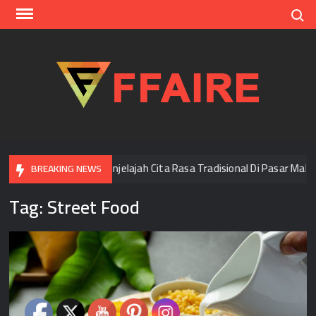
Skip
Search
to
content
FFAI
i Bangkok
Menjelajah Cita Rasa Tradisional Di Pasar Malam
BREAKING NEWS
Tag:
Street Food